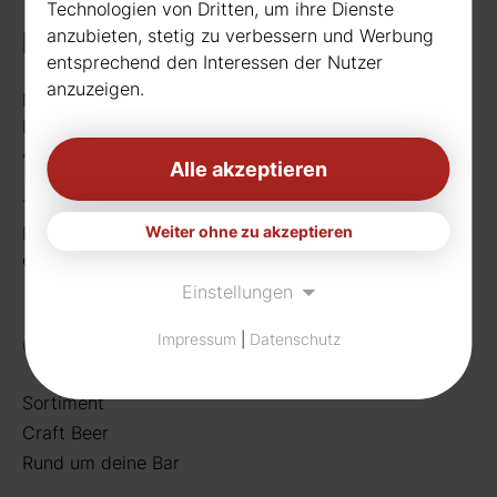
Technologien von Dritten, um ihre Dienste
anzubieten, stetig zu verbessern und Werbung
Kontakt
entsprechend den Interessen der Nutzer
anzuzeigen.
Rudat GmbH
Borussiastr. 26
44149 Dortmund
Alle akzeptieren
Telefon:
0231 656677
Weiter ohne zu akzeptieren
Fax: 0231 656990
eMail:
info[at]rudat-gmbh.de
Einstellungen
Getränke
Impressum
|
Datenschutz
Sortiment
Craft Beer
Rund um deine Bar