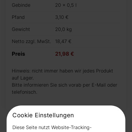
Gebinde
20 x 0,5 l
Pfand
3,10 €
Gewicht
20,0 kg
Netto zzgl. MwSt.
18,47 €
Preis
21,98 €
Hinweis: nicht immer haben wir jedes Produkt
auf Lager.
Bitte informieren Sie sich vorab per E-Mail oder
telefonisch.
Cookie Einstellungen
Diese Seite nutzt Website-Tracking-