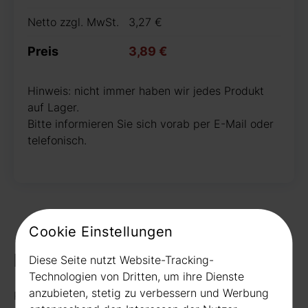
Netto zzgl. MwSt.
3,27 €
Preis
3,89 €
Hinweis: nicht immer haben wir jedes Produkt
auf Lager.
Bitte informieren Sie sich vorab per E-Mail oder
telefonisch.
Cookie Einstellungen
Kontakt
Diese Seite nutzt Website-Tracking-
Technologien von Dritten, um ihre Dienste
anzubieten, stetig zu verbessern und Werbung
Rudat GmbH