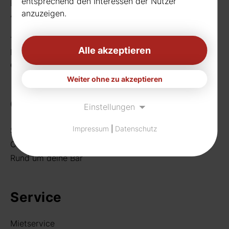
entsprechend den Interessen der Nutzer
Borussiastr. 26
anzuzeigen.
44149 Dortmund
Telefon:
0231 656677
Alle akzeptieren
Fax: 0231 656990
eMail:
info[at]rudat-gmbh.de
Weiter ohne zu akzeptieren
Getränke
Einstellungen
Impressum
|
Datenschutz
Sortiment
Craft Beer
Rund um deine Bar
Service
Mietservice