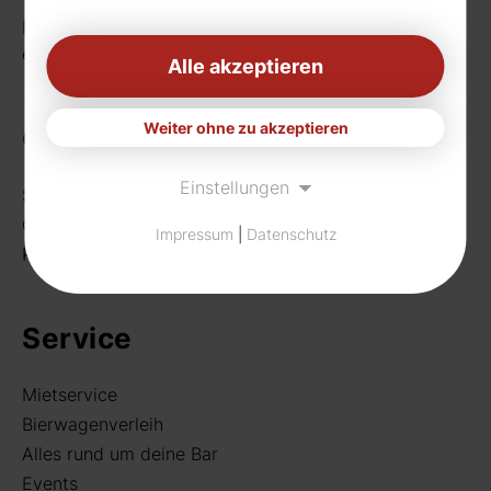
Telefon:
0231 656677
Fax: 0231 656990
eMail:
info[at]rudat-gmbh.de
Alle akzeptieren
Weiter ohne zu akzeptieren
Getränke
Einstellungen
Sortiment
Craft Beer
Impressum
|
Datenschutz
Rund um deine Bar
Service
Mietservice
Bierwagenverleih
Alles rund um deine Bar
Events