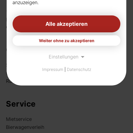
anzuzeigen.
Telefon:
0231 656677
Fax: 0231 656990
Alle akzeptieren
eMail:
info[at]rudat-gmbh.de
Weiter ohne zu akzeptieren
Getränke
Einstellungen
Sortiment
Impressum
|
Datenschutz
Craft Beer
Rund um deine Bar
Service
Mietservice
Bierwagenverleih