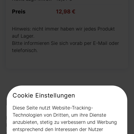
Preis
12,98 €
Hinweis: nicht immer haben wir jedes Produkt
auf Lager.
Bitte informieren Sie sich vorab per E-Mail oder
telefonisch.
Cookie Einstellungen
Kontakt
Diese Seite nutzt Website-Tracking-
Technologien von Dritten, um ihre Dienste
Rudat GmbH
anzubieten, stetig zu verbessern und Werbung
Borussiastr. 26
entsprechend den Interessen der Nutzer
44149 Dortmund