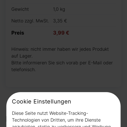
Gewicht
1,0 kg
Netto zzgl. MwSt.
3,35 €
Preis
3,99 €
Hinweis: nicht immer haben wir jedes Produkt
auf Lager.
Bitte informieren Sie sich vorab per E-Mail oder
telefonisch.
Cookie Einstellungen
Diese Seite nutzt Website-Tracking-
Kontakt
Technologien von Dritten, um ihre Dienste
anzubieten, stetig zu verbessern und Werbung