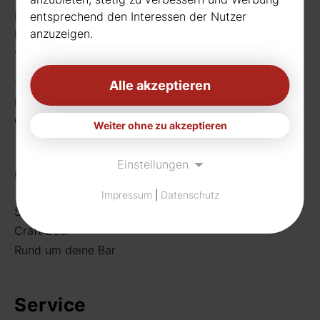
entsprechend den Interessen der Nutzer
Rudat GmbH
anzuzeigen.
Borussiastr. 26
44149 Dortmund
Alle akzeptieren
Telefon:
0231 656677
Fax: 0231 656990
eMail:
info[at]rudat-gmbh.de
Weiter ohne zu akzeptieren
Einstellungen
Getränke
Impressum
|
Datenschutz
Sortiment
Craft Beer
Rund um deine Bar
Service