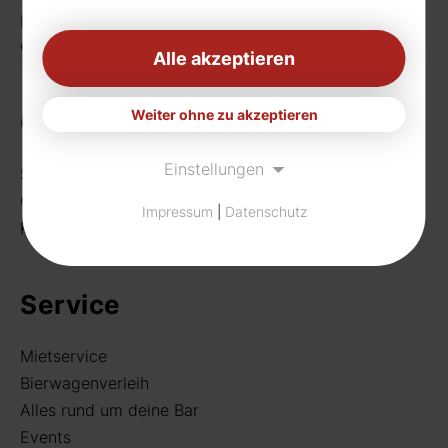
Fax: 0231 656990
eMail:
info[at]rudat-gmbh.de
Alle akzeptieren
Weiter ohne zu akzeptieren
Getränke
Einstellungen
Sortiment
Craft Beer
Impressum
|
Datenschutz
Rund um deine Bar
Service
Mietservice
Bierwagenverleih
Alles rund um deine Bar
Events