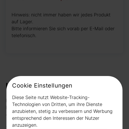
Hinweis: nicht immer haben wir jedes Produkt
auf Lager.
Bitte informieren Sie sich vorab per E-Mail oder
telefonisch.
Kontakt
Cookie Einstellungen
Diese Seite nutzt Website-Tracking-
Rudat GmbH
Technologien von Dritten, um ihre Dienste
Borussiastr. 26
anzubieten, stetig zu verbessern und Werbung
44149 Dortmund
entsprechend den Interessen der Nutzer
anzuzeigen.
Telefon:
0231 656677