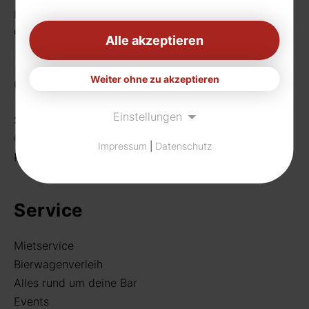
Fax: 0231 656990
eMail:
info[at]rudat-gmbh.de
Alle akzeptieren
Weiter ohne zu akzeptieren
Getränke
Einstellungen
Sortiment
Craft Beer
Impressum
|
Datenschutz
Rund um deine Bar
Service
Mietservice
Bierwagenverleih
Alles rund um deine Bar
Events