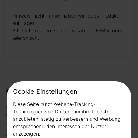
Hinweis: nicht immer haben wir jedes Produkt
auf Lager.
Bitte informieren Sie sich vorab per E-Mail oder
telefonisch.
Kontakt
Cookie Einstellungen
Diese Seite nutzt Website-Tracking-
Rudat GmbH
Technologien von Dritten, um ihre Dienste
Borussiastr. 26
anzubieten, stetig zu verbessern und Werbung
44149 Dortmund
entsprechend den Interessen der Nutzer
anzuzeigen.
Telefon:
0231 656677