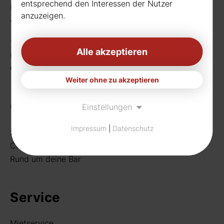
entsprechend den Interessen der Nutzer
Borussiastr. 26
anzuzeigen.
44149 Dortmund
Telefon:
0231 656677
Alle akzeptieren
Fax: 0231 656990
eMail:
info[at]rudat-gmbh.de
Weiter ohne zu akzeptieren
Getränke
Einstellungen
Impressum
|
Datenschutz
Sortiment
Craft Beer
Rund um deine Bar
Service
Mietservice