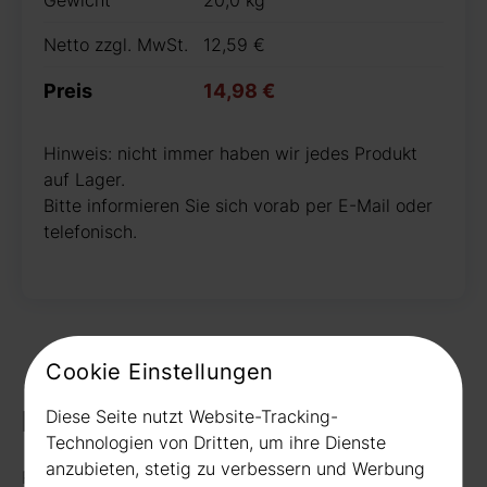
Netto zzgl. MwSt.
12,59 €
Preis
14,98 €
Hinweis: nicht immer haben wir jedes Produkt
auf Lager.
Bitte informieren Sie sich vorab per E-Mail oder
telefonisch.
Cookie Einstellungen
Kontakt
Diese Seite nutzt Website-Tracking-
Technologien von Dritten, um ihre Dienste
anzubieten, stetig zu verbessern und Werbung
Rudat GmbH