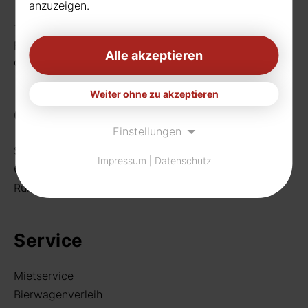
anzuzeigen.
Telefon:
0231 656677
Fax: 0231 656990
Alle akzeptieren
eMail:
info[at]rudat-gmbh.de
Weiter ohne zu akzeptieren
Getränke
Einstellungen
Sortiment
Impressum
|
Datenschutz
Craft Beer
Rund um deine Bar
Service
Mietservice
Bierwagenverleih