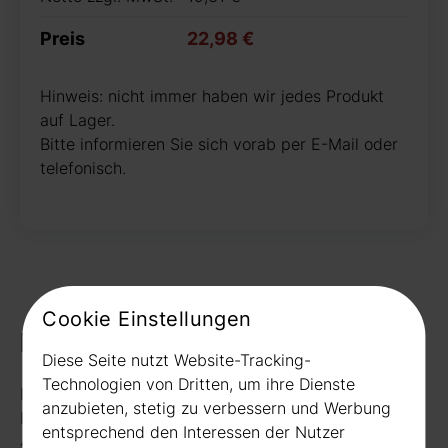
Preis
22,98 €
Hinweis: nicht immer haben wir jedes Produkt
auf Lager.
Bitte informieren Sie sich vorab per E-Mail oder
telefonisch.
Cookie Einstellungen
Kontakt
Diese Seite nutzt Website-Tracking-
Technologien von Dritten, um ihre Dienste
Rudat GmbH
anzubieten, stetig zu verbessern und Werbung
Borussiastr. 26
entsprechend den Interessen der Nutzer
44149 Dortmund