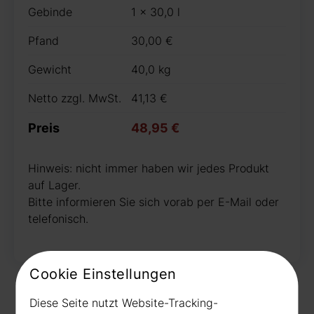
Gebinde
1 x 30,0 l
Pfand
30,00 €
Gewicht
40,0 kg
Netto zzgl. MwSt.
41,13 €
Preis
48,95 €
Hinweis: nicht immer haben wir jedes Produkt
auf Lager.
Bitte informieren Sie sich vorab per E-Mail oder
telefonisch.
Cookie Einstellungen
Diese Seite nutzt Website-Tracking-