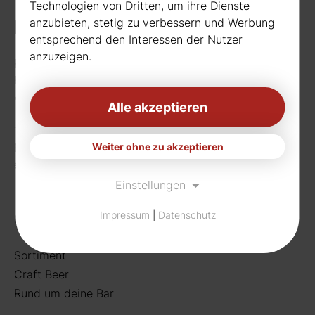
Technologien von Dritten, um ihre Dienste
anzubieten, stetig zu verbessern und Werbung
Kontakt
entsprechend den Interessen der Nutzer
anzuzeigen.
Rudat GmbH
Borussiastr. 26
44149 Dortmund
Alle akzeptieren
Telefon:
0231 656677
Weiter ohne zu akzeptieren
Fax: 0231 656990
eMail:
info[at]rudat-gmbh.de
Einstellungen
Getränke
Impressum
|
Datenschutz
Sortiment
Craft Beer
Rund um deine Bar