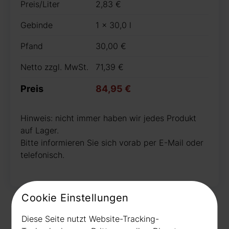
Preis/Liter
2,83 €
Gebinde
1 x 30,0 l
Pfand
30,00 €
Netto zzgl. MwSt.
71,39 €
Preis
84,95 €
Hinweis: nicht immer haben wir jedes Produkt
auf Lager.
Bitte informieren Sie sich vorab per E-Mail oder
telefonisch.
Cookie Einstellungen
Diese Seite nutzt Website-Tracking-