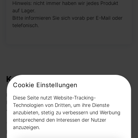
Hinweis: nicht immer haben wir jedes Produkt
auf Lager.
Bitte informieren Sie sich vorab per E-Mail oder
telefonisch.
Kontakt
Cookie Einstellungen
Rudat GmbH
Diese Seite nutzt Website-Tracking-
Borussiastr. 26
Technologien von Dritten, um ihre Dienste
44149 Dortmund
anzubieten, stetig zu verbessern und Werbung
entsprechend den Interessen der Nutzer
Telefon:
0231 656677
anzuzeigen.
Fax: 0231 656990