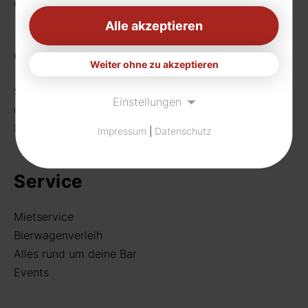
eMail:
info[at]rudat-gmbh.de
Alle akzeptieren
Getränke
Weiter ohne zu akzeptieren
Sortiment
Einstellungen
Craft Beer
Rund um deine Bar
Impressum
|
Datenschutz
Service
Mietservice
Bierwagenverleih
Alles rund um deine Bar
Events