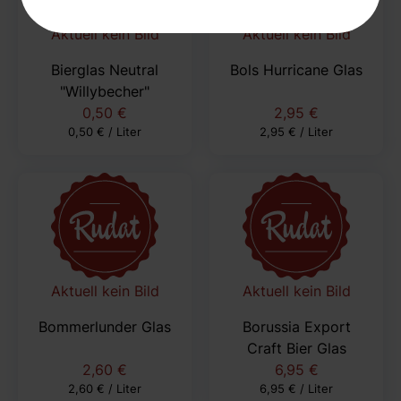
Aktuell kein Bild
Aktuell kein Bild
Bierglas Neutral
Bols Hurricane Glas
"Willybecher"
0,50 €
2,95 €
0,50 € / Liter
2,95 € / Liter
Aktuell kein Bild
Aktuell kein Bild
Bommerlunder Glas
Borussia Export
Craft Bier Glas
2,60 €
6,95 €
2,60 € / Liter
6,95 € / Liter