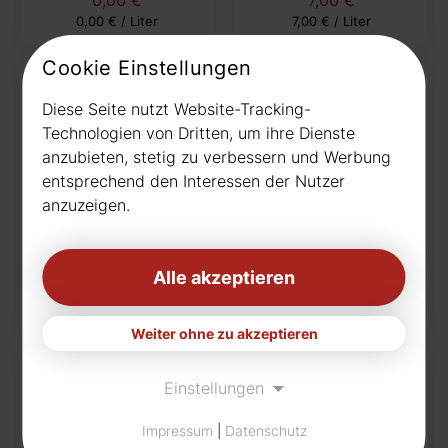
0,00 € / Liter
7,00 € / Liter
Cookie Einstellungen
Diese Seite nutzt Website-Tracking-
Technologien von Dritten, um ihre Dienste
anzubieten, stetig zu verbessern und Werbung
entsprechend den Interessen der Nutzer
Aktuell kein Bild
Aktuell kein Bild
anzuzeigen.
Bacardi Mojito Glas
Becher Glas-Set 2er,
Braufactum
Alle akzeptieren
2,20 €
9,99 €
2,20 € / Liter
9,99 € / Liter
Weiter ohne zu akzeptieren
Einstellungen
Impressum
|
Datenschutz