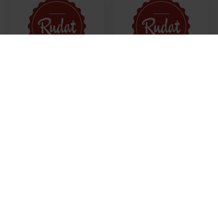
Aktuell kein Bild
Aktuell kein Bild
Kronen Pokal Classic
Kronen Stößchen
0,3l
0,15l
3,95 €
3,98 €
3,95 € / Liter
3,98 € / Liter
Aktuell kein Bild
Aktuell kein Bild