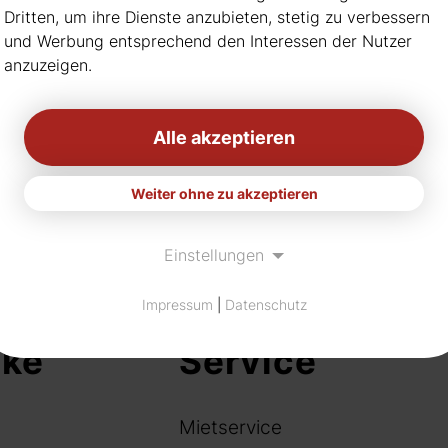
Hinweis: nicht immer habe
Dritten, um ihre Dienste anzubieten, stetig zu verbessern
Bitte informieren Sie sich
und Werbung entsprechend den Interessen der Nutzer
anzuzeigen.
Alle akzeptieren
Weiter ohne zu akzeptieren
Einstellungen
Impressum
|
Datenschutz
nke
Service
Mietservice