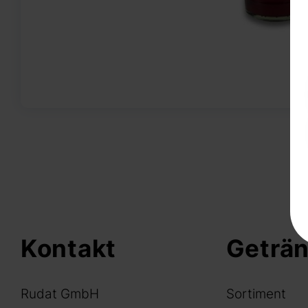
Kontakt
Geträ
Rudat GmbH
Sortiment