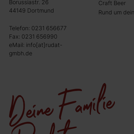
Borussiastr. 26
Craft Beer
44149 Dortmund
Rund um dein
Telefon:
0231 656677
Fax: 0231 656990
eMail:
info[at]rudat-
gmbh.de