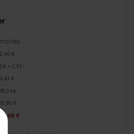
er
11127/80
2,40 €
24 x 0,33 l
3,42 €
18,0 kg
15,95 €
18,98 €