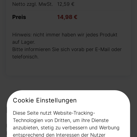
Netto zzgl. MwSt.
12,59 €
Preis
14,98 €
Hinweis: nicht immer haben wir jedes Produkt
auf Lager.
Bitte informieren Sie sich vorab per E-Mail oder
telefonisch.
Cookie Einstellungen
Kontakt
Diese Seite nutzt Website-Tracking-
Technologien von Dritten, um ihre Dienste
Rudat GmbH
anzubieten, stetig zu verbessern und Werbung
Borussiastr. 26
entsprechend den Interessen der Nutzer