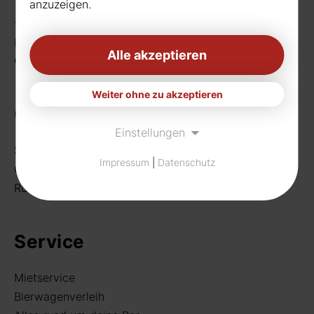
anzuzeigen.
Telefon:
0231 656677
Fax: 0231 656990
Alle akzeptieren
eMail:
info[at]rudat-gmbh.de
Weiter ohne zu akzeptieren
Getränke
Einstellungen
Sortiment
Impressum
|
Datenschutz
Craft Beer
Rund um deine Bar
Service
Mietservice
Bierwagenverleih