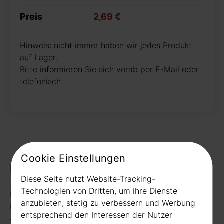
Preis
2,69 €
Hinweis: nicht immer haben wir jedes Produkt
auf Lager.
Bitte informieren Sie sich vorab per E-Mail oder
telefonisch.
Cookie Einstellungen
Kontakt
Diese Seite nutzt Website-Tracking-
Technologien von Dritten, um ihre Dienste
Rudat GmbH
anzubieten, stetig zu verbessern und Werbung
Borussiastr. 26
entsprechend den Interessen der Nutzer
44149 Dortmund