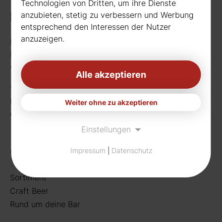
Technologien von Dritten, um ihre Dienste
Kontakt
anzubieten, stetig zu verbessern und Werbung
entsprechend den Interessen der Nutzer
anzuzeigen.
Rudat GmbH
Borussiastr. 26
44149 Dortmund
Alle akzeptieren
Telefon:
0231 656677
Fax: 0231 656990
Weiter ohne zu akzeptieren
eMail:
info[at]rudat-gmbh.de
Einstellungen
Getränke
Impressum
|
Datenschutz
Sortiment
Craft Beer
Rund um deine Bar