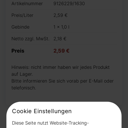
Artikelnummer
9126229/1630
Preis/Liter
2,59 €
Gebinde
1 x 1,0 l
Netto zzgl. MwSt.
2,18 €
Preis
2,59 €
Hinweis: nicht immer haben wir jedes Produkt
auf Lager.
Bitte informieren Sie sich vorab per E-Mail oder
telefonisch.
Cookie Einstellungen
Diese Seite nutzt Website-Tracking-