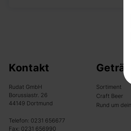
Kontakt
Geträ
Rudat GmbH
Sortiment
Borussiastr. 26
Craft Beer
44149 Dortmund
Rund um dein
Telefon:
0231 656677
Fax: 0231 656990