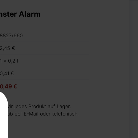
nster Alarm
8827/660
2,45 €
1 x 0,2 l
0,41 €
0,49 €
n wir jedes Produkt auf Lager.
 vorab per E-Mail oder telefonisch.