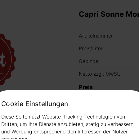
Capri Sonne Mo
Artikelnummer
Preis/Liter
Gebinde
Netto zzgl. MwSt.
Preis
ild
Cookie Einstellungen
Hinweis: nicht immer habe
Bitte informieren Sie sich
Diese Seite nutzt Website-Tracking-Technologien von
Dritten, um ihre Dienste anzubieten, stetig zu verbessern
und Werbung entsprechend den Interessen der Nutzer
anzuzeigen.