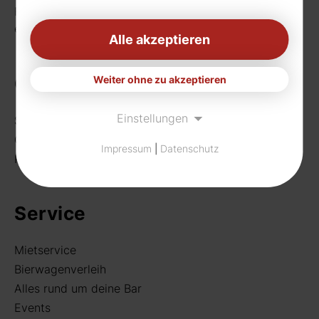
Fax: 0231 656990
eMail:
info[at]rudat-gmbh.de
Alle akzeptieren
Getränke
Weiter ohne zu akzeptieren
Einstellungen
Sortiment
Craft Beer
Impressum
|
Datenschutz
Rund um deine Bar
Service
Mietservice
Bierwagenverleih
Alles rund um deine Bar
Events