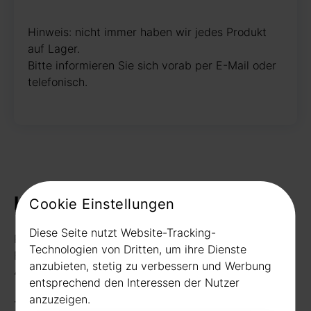
Hinweis: nicht immer haben wir jedes Produkt
auf Lager.
Bitte informieren Sie sich vorab per E-Mail oder
telefonisch.
Kontakt
Cookie Einstellungen
Diese Seite nutzt Website-Tracking-
Rudat GmbH
Technologien von Dritten, um ihre Dienste
Borussiastr. 26
anzubieten, stetig zu verbessern und Werbung
44149 Dortmund
entsprechend den Interessen der Nutzer
anzuzeigen.
Telefon:
0231 656677