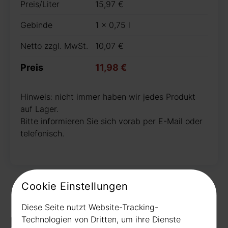
Preis/Liter
15,97 €
Gebinde
1 x 0,75 l
Netto zzgl. MwSt.
10,07 €
Preis
11,98 €
Hinweis: nicht immer haben wir jedes Produkt
auf Lager.
Bitte informieren Sie sich vorab per E-Mail oder
telefonisch.
Cookie Einstellungen
Diese Seite nutzt Website-Tracking-
Kontakt
Technologien von Dritten, um ihre Dienste