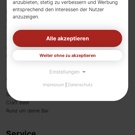
anzubieten, stetig zu verbessern und Werbung
entsprechend den Interessen der Nutzer
Rudat GmbH
anzuzeigen.
Borussiastr. 26
44149 Dortmund
Alle akzeptieren
Telefon:
0231 656677
Fax: 0231 656990
eMail:
info[at]rudat-gmbh.de
Weiter ohne zu akzeptieren
Einstellungen
Getränke
Impressum
|
Datenschutz
Sortiment
Craft Beer
Rund um deine Bar
Service