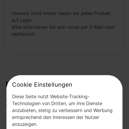
Hinweis: nicht immer haben wir jedes Produkt
auf Lager.
Bitte informieren Sie sich vorab per E-Mail oder
telefonisch.
Kontakt
Cookie Einstellungen
Diese Seite nutzt Website-Tracking-
Rudat GmbH
Technologien von Dritten, um ihre Dienste
Borussiastr. 26
anzubieten, stetig zu verbessern und Werbung
44149 Dortmund
entsprechend den Interessen der Nutzer
anzuzeigen.
Telefon:
0231 656677