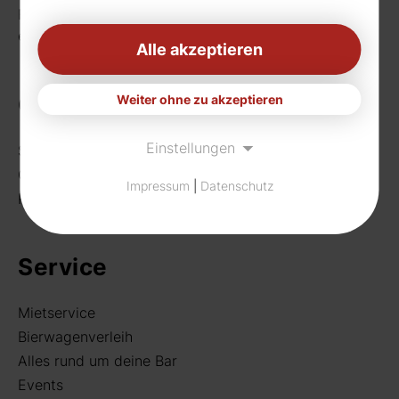
Fax: 0231 656990
eMail:
info[at]rudat-gmbh.de
Alle akzeptieren
Getränke
Weiter ohne zu akzeptieren
Einstellungen
Sortiment
Craft Beer
Impressum
|
Datenschutz
Rund um deine Bar
Service
Mietservice
Bierwagenverleih
Alles rund um deine Bar
Events