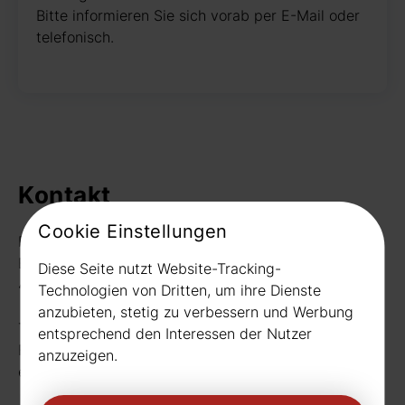
Bitte informieren Sie sich vorab per E-Mail oder
telefonisch.
Kontakt
Cookie Einstellungen
Rudat GmbH
Borussiastr. 26
Diese Seite nutzt Website-Tracking-
44149 Dortmund
Technologien von Dritten, um ihre Dienste
anzubieten, stetig zu verbessern und Werbung
Telefon:
0231 656677
entsprechend den Interessen der Nutzer
Fax: 0231 656990
anzuzeigen.
eMail:
info[at]rudat-gmbh.de