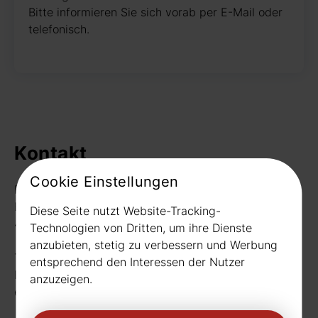
Bitte informieren Sie sich vorab per E-Mail oder
telefonisch.
Kontakt
Cookie Einstellungen
Rudat GmbH
Borussiastr. 26
Diese Seite nutzt Website-Tracking-
44149 Dortmund
Technologien von Dritten, um ihre Dienste
anzubieten, stetig zu verbessern und Werbung
Telefon:
0231 656677
entsprechend den Interessen der Nutzer
Fax: 0231 656990
anzuzeigen.
eMail:
info[at]rudat-gmbh.de