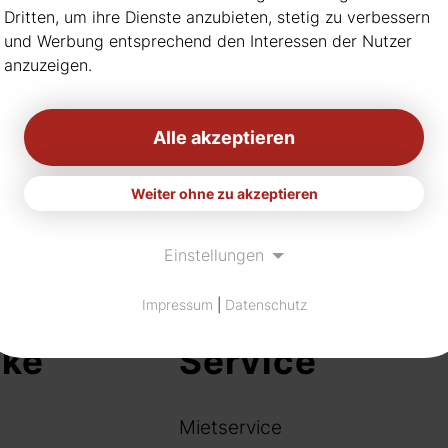
Hinweis: nicht immer habe
Dritten, um ihre Dienste anzubieten, stetig zu verbessern
Bitte informieren Sie sich
und Werbung entsprechend den Interessen der Nutzer
anzuzeigen.
Alle akzeptieren
Weiter ohne zu akzeptieren
Einstellungen
Impressum
|
Datenschutz
nke
Service
Mietservice