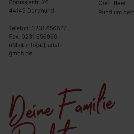
Borussiastr. 26
Craft Beer
44149 Dortmund
Rund um dein
Telefon:
0231 656677
Fax: 0231 656990
eMail:
info[at]rudat-
gmbh.de