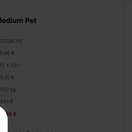
Medium Pet
10338/110
0,46 €
12 x 1,0 l
3,30 €
15,0 kg
4,61 €
5,49 €