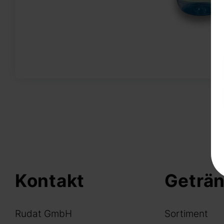
Kontakt
Geträ
Rudat GmbH
Sortiment