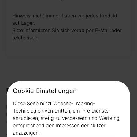
Hinweis: nicht immer haben wir jedes Produkt
auf Lager.
Bitte informieren Sie sich vorab per E-Mail oder
telefonisch.
Kontakt
Cookie Einstellungen
Diese Seite nutzt Website-Tracking-
Rudat GmbH
Technologien von Dritten, um ihre Dienste
Borussiastr. 26
anzubieten, stetig zu verbessern und Werbung
44149 Dortmund
entsprechend den Interessen der Nutzer
anzuzeigen.
Telefon:
0231 656677