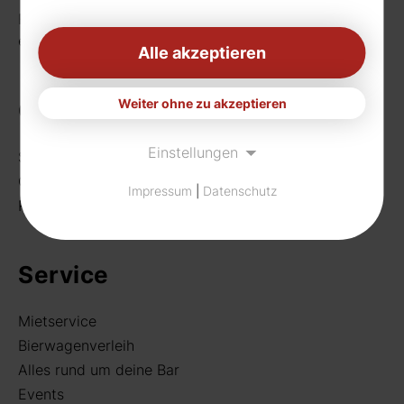
Fax: 0231 656990
eMail:
info[at]rudat-gmbh.de
Alle akzeptieren
Weiter ohne zu akzeptieren
Getränke
Einstellungen
Sortiment
Craft Beer
Impressum
|
Datenschutz
Rund um deine Bar
Service
Mietservice
Bierwagenverleih
Alles rund um deine Bar
Events