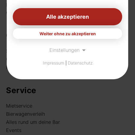
Fax: 0231 656990
eMail:
info[at]rudat-gmbh.de
Alle akzeptieren
Getränke
Weiter ohne zu akzeptieren
Einstellungen
Sortiment
Craft Beer
Impressum
|
Datenschutz
Rund um deine Bar
Service
Mietservice
Bierwagenverleih
Alles rund um deine Bar
Events