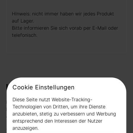
Hinweis: nicht immer haben wir jedes Produkt
auf Lager.
Bitte informieren Sie sich vorab per E-Mail oder
telefonisch.
Kontakt
Cookie Einstellungen
Diese Seite nutzt Website-Tracking-
Rudat GmbH
Technologien von Dritten, um ihre Dienste
Borussiastr. 26
anzubieten, stetig zu verbessern und Werbung
44149 Dortmund
entsprechend den Interessen der Nutzer
anzuzeigen.
Telefon:
0231 656677