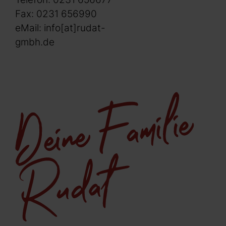
Fax: 0231 656990
eMail:
info[at]rudat-
gmbh.de