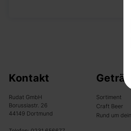
Kontakt
Geträ
Rudat GmbH
Sortiment
Borussiastr. 26
Craft Beer
44149 Dortmund
Rund um dein
Telefon:
0231 656677