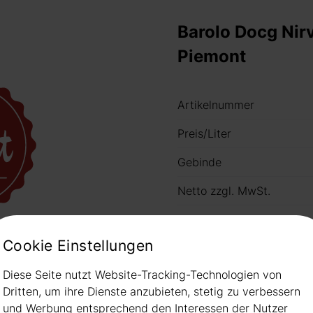
Barolo Docg Nir
Piemont
Artikelnummer
Preis/Liter
Gebinde
Netto zzgl. MwSt.
Preis
ild
Cookie Einstellungen
Hinweis: nicht immer habe
Diese Seite nutzt Website-Tracking-Technologien von
Bitte informieren Sie sich
Dritten, um ihre Dienste anzubieten, stetig zu verbessern
und Werbung entsprechend den Interessen der Nutzer