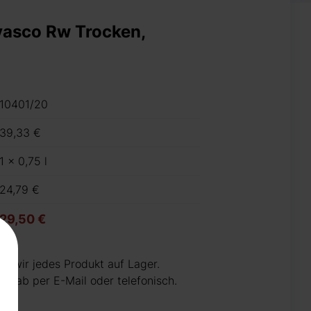
vasco Rw Trocken,
10401/20
39,33 €
1 x 0,75 l
24,79 €
29,50 €
n wir jedes Produkt auf Lager.
 vorab per E-Mail oder telefonisch.