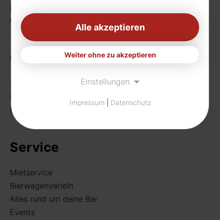
Fax: 0231 656990
eMail:
info[at]rudat-gmbh.de
Alle akzeptieren
Getränke
Weiter ohne zu akzeptieren
Einstellungen
Sortiment
Craft Beer
Impressum
|
Datenschutz
Rund um deine Bar
Service
Mietservice
Bierwagenverleih
Alles rund um deine Bar
Events