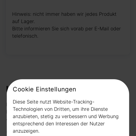
Hinweis: nicht immer haben wir jedes Produkt
auf Lager.
Bitte informieren Sie sich vorab per E-Mail oder
telefonisch.
Kontakt
Cookie Einstellungen
Diese Seite nutzt Website-Tracking-
Rudat GmbH
Technologien von Dritten, um ihre Dienste
Borussiastr. 26
anzubieten, stetig zu verbessern und Werbung
44149 Dortmund
entsprechend den Interessen der Nutzer
anzuzeigen.
Telefon:
0231 656677