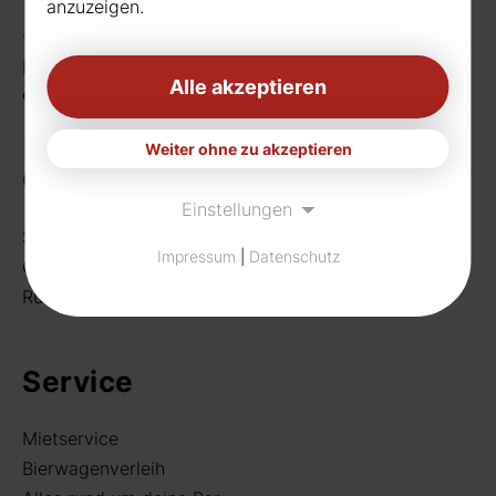
anzuzeigen.
Telefon:
0231 656677
Fax: 0231 656990
Alle akzeptieren
eMail:
info[at]rudat-gmbh.de
Weiter ohne zu akzeptieren
Getränke
Einstellungen
Sortiment
Impressum
|
Datenschutz
Craft Beer
Rund um deine Bar
Service
Mietservice
Bierwagenverleih