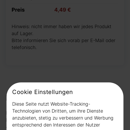
Preis
4,49 €
Hinweis: nicht immer haben wir jedes Produkt
auf Lager.
Bitte informieren Sie sich vorab per E-Mail oder
telefonisch.
Cookie Einstellungen
Kontakt
Diese Seite nutzt Website-Tracking-
Technologien von Dritten, um ihre Dienste
Rudat GmbH
anzubieten, stetig zu verbessern und Werbung
Borussiastr. 26
entsprechend den Interessen der Nutzer
44149 Dortmund