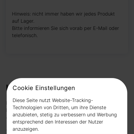
Hinweis: nicht immer haben wir jedes Produkt
auf Lager.
Bitte informieren Sie sich vorab per E-Mail oder
telefonisch.
Kontakt
Cookie Einstellungen
Diese Seite nutzt Website-Tracking-
Rudat GmbH
Technologien von Dritten, um ihre Dienste
Borussiastr. 26
anzubieten, stetig zu verbessern und Werbung
44149 Dortmund
entsprechend den Interessen der Nutzer
anzuzeigen.
Telefon:
0231 656677