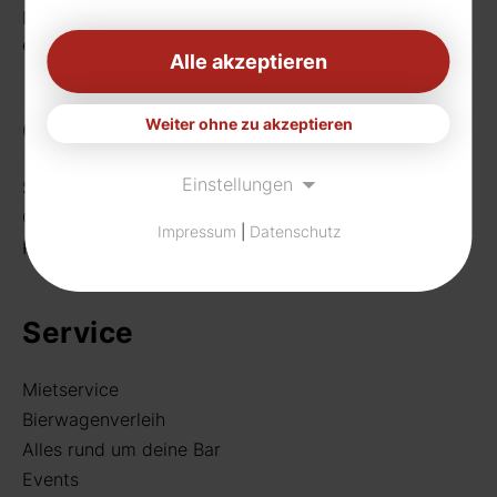
Fax: 0231 656990
eMail:
info[at]rudat-gmbh.de
Alle akzeptieren
Getränke
Weiter ohne zu akzeptieren
Einstellungen
Sortiment
Craft Beer
Impressum
|
Datenschutz
Rund um deine Bar
Service
Mietservice
Bierwagenverleih
Alles rund um deine Bar
Events