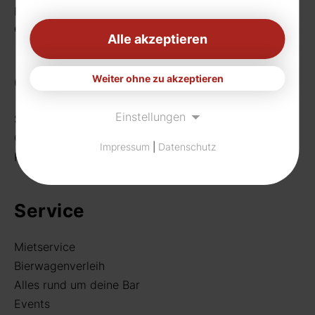
Fax: 0231 656990
eMail:
info[at]rudat-gmbh.de
Alle akzeptieren
Getränke
Weiter ohne zu akzeptieren
Einstellungen
Sortiment
Craft Beer
Impressum
|
Datenschutz
Rund um deine Bar
Service
Mietservice
Bierwagenverleih
Alles rund um deine Bar
Events