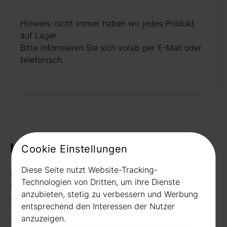
Hinweis: nicht immer haben wir jedes Produkt
auf Lager.
Bitte informieren Sie sich vorab per E-Mail oder
telefonisch.
Kontakt
Cookie Einstellungen
Diese Seite nutzt Website-Tracking-
Rudat GmbH
Technologien von Dritten, um ihre Dienste
Borussiastr. 26
anzubieten, stetig zu verbessern und Werbung
44149 Dortmund
entsprechend den Interessen der Nutzer
anzuzeigen.
Telefon:
0231 656677