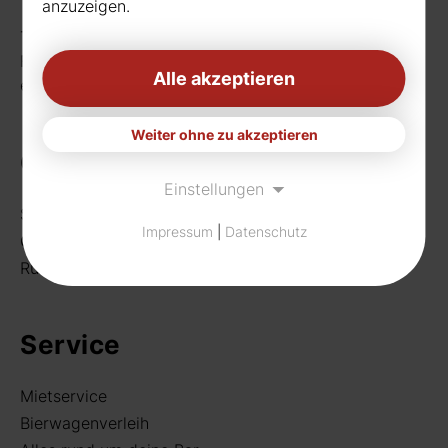
anzuzeigen.
Telefon:
0231 656677
Fax: 0231 656990
Alle akzeptieren
eMail:
info[at]rudat-gmbh.de
Weiter ohne zu akzeptieren
Getränke
Einstellungen
Sortiment
Impressum
|
Datenschutz
Craft Beer
Rund um deine Bar
Service
Mietservice
Bierwagenverleih