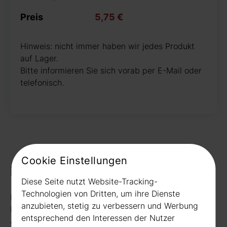
Preis
5,75 €
Hinweis: nicht immer haben wir jedes Produkt
auf Lager.
Bitte informieren Sie sich vorab per E-Mail oder
telefonisch.
Cookie Einstellungen
Kontakt
Diese Seite nutzt Website-Tracking-
Technologien von Dritten, um ihre Dienste
Rudat GmbH
anzubieten, stetig zu verbessern und Werbung
Borussiastr. 26
entsprechend den Interessen der Nutzer
44149 Dortmund