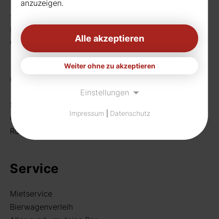
anzuzeigen.
Telefon:
0231 656677
Fax: 0231 656990
Alle akzeptieren
eMail:
info[at]rudat-gmbh.de
Weiter ohne zu akzeptieren
Getränke
Einstellungen
Sortiment
Impressum
|
Datenschutz
Craft Beer
Rund um deine Bar
Service
Mietservice
Bierwagenverleih