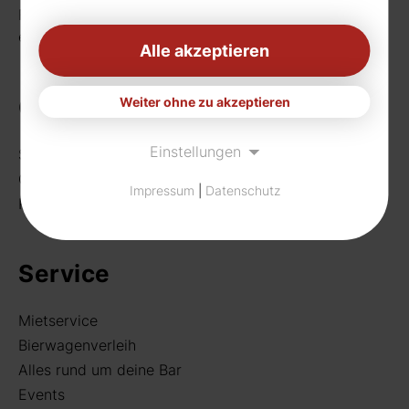
Fax: 0231 656990
eMail:
info[at]rudat-gmbh.de
Alle akzeptieren
Getränke
Weiter ohne zu akzeptieren
Einstellungen
Sortiment
Craft Beer
Impressum
|
Datenschutz
Rund um deine Bar
Service
Mietservice
Bierwagenverleih
Alles rund um deine Bar
Events