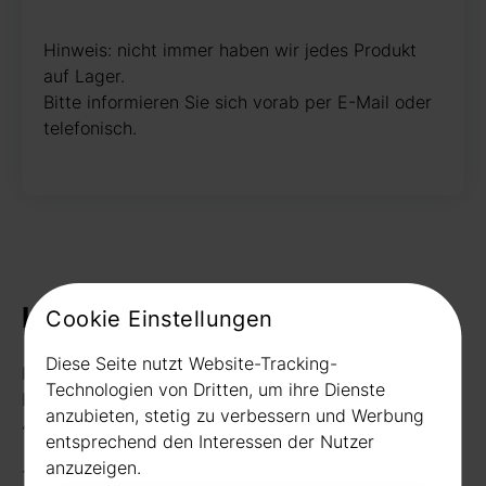
Hinweis: nicht immer haben wir jedes Produkt
auf Lager.
Bitte informieren Sie sich vorab per E-Mail oder
telefonisch.
Kontakt
Cookie Einstellungen
Diese Seite nutzt Website-Tracking-
Rudat GmbH
Technologien von Dritten, um ihre Dienste
Borussiastr. 26
anzubieten, stetig zu verbessern und Werbung
44149 Dortmund
entsprechend den Interessen der Nutzer
anzuzeigen.
Telefon:
0231 656677