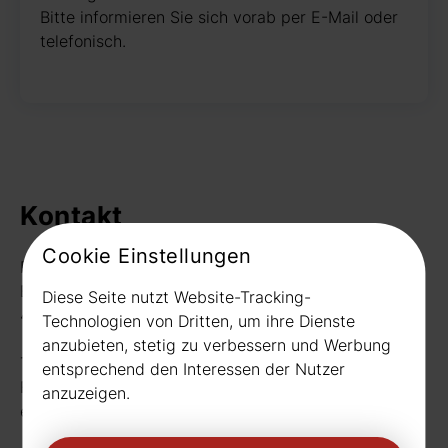
Bitte informieren Sie sich vorab per E-Mail oder
telefonisch.
Kontakt
Cookie Einstellungen
Rudat GmbH
Borussiastr. 26
Diese Seite nutzt Website-Tracking-
44149 Dortmund
Technologien von Dritten, um ihre Dienste
anzubieten, stetig zu verbessern und Werbung
Telefon:
0231 656677
entsprechend den Interessen der Nutzer
Fax: 0231 656990
anzuzeigen.
eMail:
info[at]rudat-gmbh.de