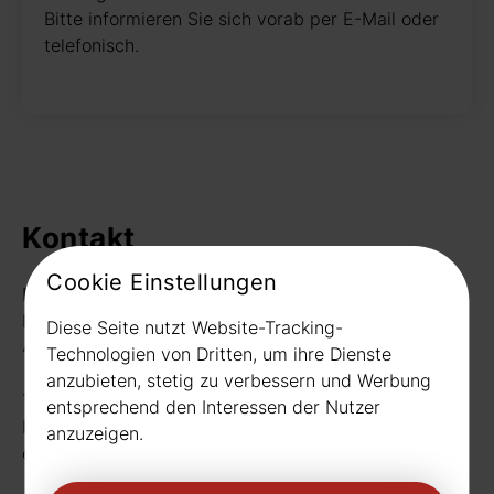
Bitte informieren Sie sich vorab per E-Mail oder
telefonisch.
Kontakt
Cookie Einstellungen
Rudat GmbH
Borussiastr. 26
Diese Seite nutzt Website-Tracking-
44149 Dortmund
Technologien von Dritten, um ihre Dienste
anzubieten, stetig zu verbessern und Werbung
Telefon:
0231 656677
entsprechend den Interessen der Nutzer
Fax: 0231 656990
anzuzeigen.
eMail:
info[at]rudat-gmbh.de