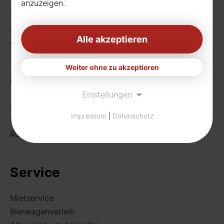
anzuzeigen.
Telefon:
0231 656677
Fax: 0231 656990
Alle akzeptieren
eMail:
info[at]rudat-gmbh.de
Weiter ohne zu akzeptieren
Getränke
Einstellungen
Sortiment
Impressum
|
Datenschutz
Craft Beer
Rund um deine Bar
Service
Mietservice
Bierwagenverleih