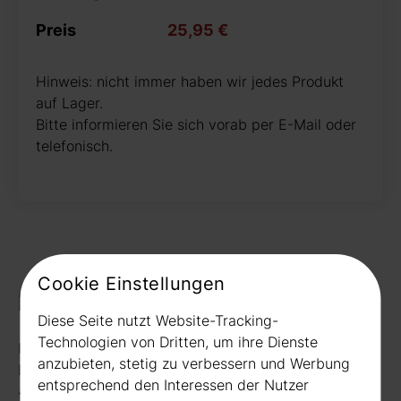
Preis
25,95 €
Hinweis: nicht immer haben wir jedes Produkt
auf Lager.
Bitte informieren Sie sich vorab per E-Mail oder
telefonisch.
Cookie Einstellungen
Kontakt
Diese Seite nutzt Website-Tracking-
Technologien von Dritten, um ihre Dienste
Rudat GmbH
anzubieten, stetig zu verbessern und Werbung
Borussiastr. 26
entsprechend den Interessen der Nutzer
44149 Dortmund