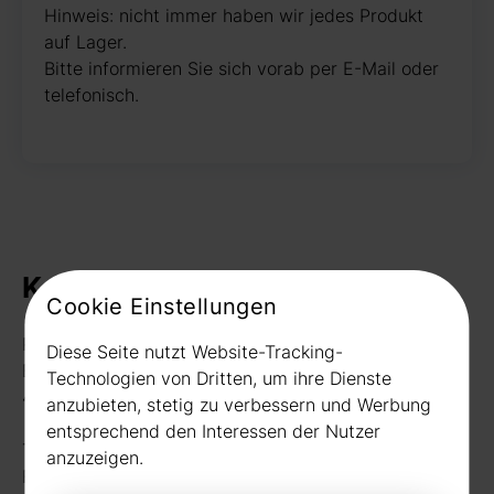
Hinweis: nicht immer haben wir jedes Produkt
auf Lager.
Bitte informieren Sie sich vorab per E-Mail oder
telefonisch.
Kontakt
Cookie Einstellungen
Rudat GmbH
Diese Seite nutzt Website-Tracking-
Borussiastr. 26
Technologien von Dritten, um ihre Dienste
44149 Dortmund
anzubieten, stetig zu verbessern und Werbung
entsprechend den Interessen der Nutzer
Telefon:
0231 656677
anzuzeigen.
Fax: 0231 656990