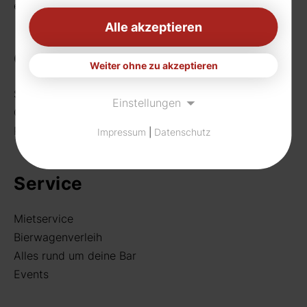
eMail:
info[at]rudat-gmbh.de
Alle akzeptieren
Getränke
Weiter ohne zu akzeptieren
Sortiment
Einstellungen
Craft Beer
Rund um deine Bar
Impressum
|
Datenschutz
Service
Mietservice
Bierwagenverleih
Alles rund um deine Bar
Events