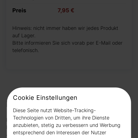
Preis
7,95 €
Hinweis: nicht immer haben wir jedes Produkt
auf Lager.
Bitte informieren Sie sich vorab per E-Mail oder
telefonisch.
Cookie Einstellungen
Kontakt
Diese Seite nutzt Website-Tracking-
Technologien von Dritten, um ihre Dienste
Rudat GmbH
anzubieten, stetig zu verbessern und Werbung
Borussiastr. 26
entsprechend den Interessen der Nutzer
44149 Dortmund