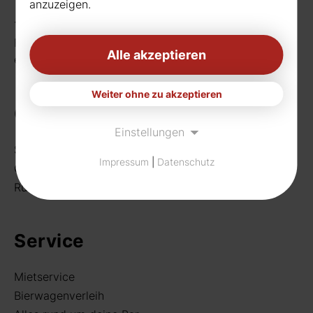
anzuzeigen.
Telefon:
0231 656677
Fax: 0231 656990
Alle akzeptieren
eMail:
info[at]rudat-gmbh.de
Weiter ohne zu akzeptieren
Getränke
Einstellungen
Sortiment
Impressum
|
Datenschutz
Craft Beer
Rund um deine Bar
Service
Mietservice
Bierwagenverleih