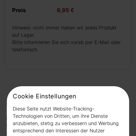
Preis
8,95 €
Hinweis: nicht immer haben wir jedes Produkt
auf Lager.
Bitte informieren Sie sich vorab per E-Mail oder
telefonisch.
Cookie Einstellungen
Kontakt
Diese Seite nutzt Website-Tracking-
Technologien von Dritten, um ihre Dienste
Rudat GmbH
anzubieten, stetig zu verbessern und Werbung
Borussiastr. 26
entsprechend den Interessen der Nutzer
44149 Dortmund