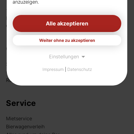
anzuzeigen.
Telefon:
0231 656677
Fax: 0231 656990
Alle akzeptieren
eMail:
info[at]rudat-gmbh.de
Weiter ohne zu akzeptieren
Getränke
Einstellungen
Sortiment
Impressum
|
Datenschutz
Craft Beer
Rund um deine Bar
Service
Mietservice
Bierwagenverleih