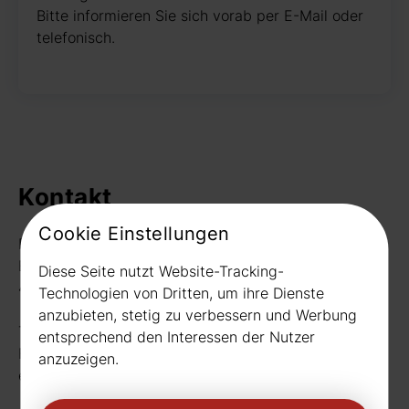
Bitte informieren Sie sich vorab per E-Mail oder
telefonisch.
Kontakt
Cookie Einstellungen
Rudat GmbH
Borussiastr. 26
Diese Seite nutzt Website-Tracking-
44149 Dortmund
Technologien von Dritten, um ihre Dienste
anzubieten, stetig zu verbessern und Werbung
Telefon:
0231 656677
entsprechend den Interessen der Nutzer
Fax: 0231 656990
anzuzeigen.
eMail:
info[at]rudat-gmbh.de