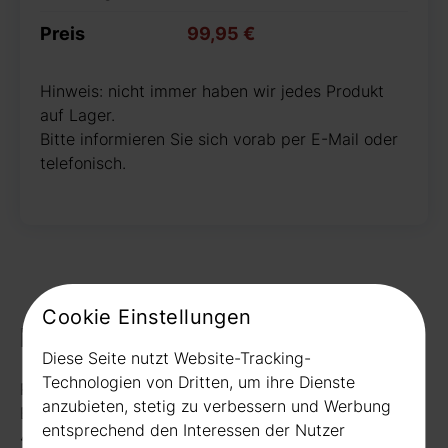
Preis
99,95 €
Hinweis: nicht immer haben wir jedes Produkt
auf Lager.
Bitte informieren Sie sich vorab per E-Mail oder
telefonisch.
Cookie Einstellungen
Kontakt
Diese Seite nutzt Website-Tracking-
Technologien von Dritten, um ihre Dienste
Rudat GmbH
anzubieten, stetig zu verbessern und Werbung
Borussiastr. 26
entsprechend den Interessen der Nutzer
44149 Dortmund