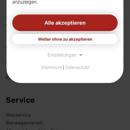
anzuzeigen.
Telefon:
0231 656677
Fax: 0231 656990
Alle akzeptieren
eMail:
info[at]rudat-gmbh.de
Weiter ohne zu akzeptieren
Getränke
Einstellungen
Sortiment
Impressum
|
Datenschutz
Craft Beer
Rund um deine Bar
Service
Mietservice
Bierwagenverleih