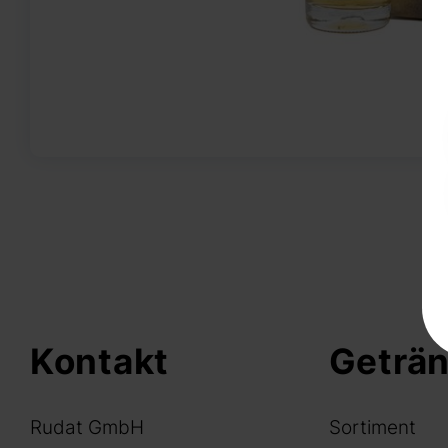
Kontakt
Geträ
Rudat GmbH
Sortiment