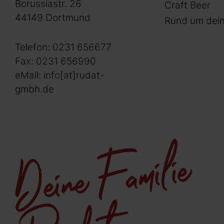
Borussiastr. 26
Craft Beer
44149 Dortmund
Rund um dein
Telefon:
0231 656677
Fax: 0231 656990
eMail:
info[at]rudat-
gmbh.de