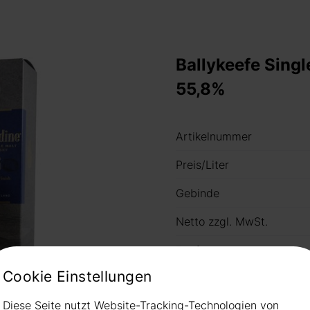
Ballykeefe Singl
55,8%
Artikelnummer
Preis/Liter
Gebinde
Netto zzgl. MwSt.
Preis
Cookie Einstellungen
Hinweis: nicht immer habe
Diese Seite nutzt Website-Tracking-Technologien von