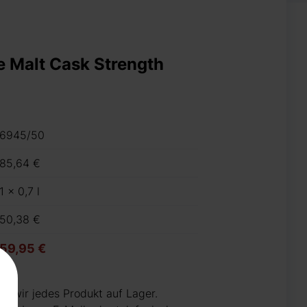
e Malt Cask Strength
6945/50
85,64 €
1 x 0,7 l
50,38 €
59,95 €
n wir jedes Produkt auf Lager.