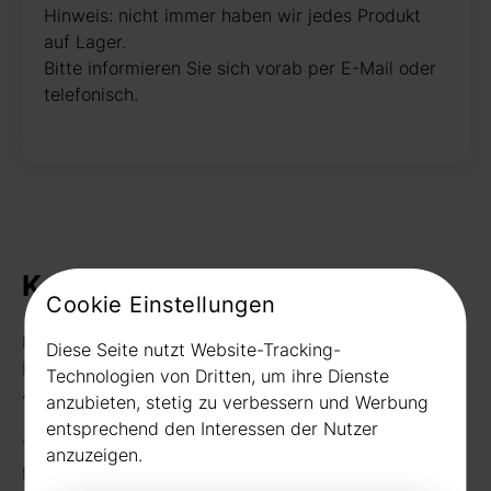
Hinweis: nicht immer haben wir jedes Produkt
auf Lager.
Bitte informieren Sie sich vorab per E-Mail oder
telefonisch.
Kontakt
Cookie Einstellungen
Rudat GmbH
Diese Seite nutzt Website-Tracking-
Borussiastr. 26
Technologien von Dritten, um ihre Dienste
44149 Dortmund
anzubieten, stetig zu verbessern und Werbung
entsprechend den Interessen der Nutzer
Telefon:
0231 656677
anzuzeigen.
Fax: 0231 656990