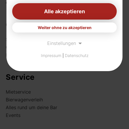
eMail:
info[at]rudat-gmbh.de
Alle akzeptieren
Getränke
Weiter ohne zu akzeptieren
Sortiment
Einstellungen
Craft Beer
Rund um deine Bar
Impressum
|
Datenschutz
Service
Mietservice
Bierwagenverleih
Alles rund um deine Bar
Events