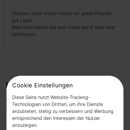
Hinweis: nicht immer haben wir jedes Produkt
auf Lager.
Bitte informieren Sie sich vorab per E-Mail oder
telefonisch.
Kontakt
Cookie Einstellungen
Diese Seite nutzt Website-Tracking-
Rudat GmbH
Technologien von Dritten, um ihre Dienste
Borussiastr. 26
anzubieten, stetig zu verbessern und Werbung
44149 Dortmund
entsprechend den Interessen der Nutzer
anzuzeigen.
Telefon:
0231 656677