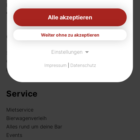
Fax: 0231 656990
eMail:
info[at]rudat-gmbh.de
Alle akzeptieren
Getränke
Weiter ohne zu akzeptieren
Einstellungen
Sortiment
Craft Beer
Impressum
|
Datenschutz
Rund um deine Bar
Service
Mietservice
Bierwagenverleih
Alles rund um deine Bar
Events