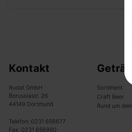
Kontakt
Geträ
Rudat GmbH
Sortiment
Borussiastr. 26
Craft Beer
44149 Dortmund
Rund um dein
Telefon:
0231 656677
Fax: 0231 656990