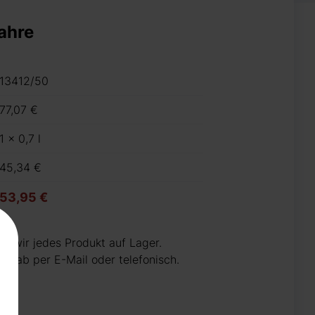
ahre
13412/50
77,07 €
1 x 0,7 l
45,34 €
53,95 €
n wir jedes Produkt auf Lager.
 vorab per E-Mail oder telefonisch.