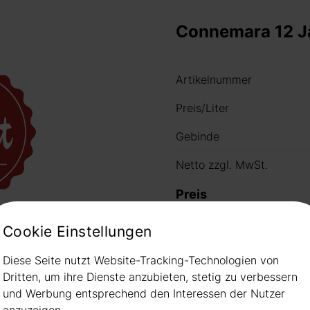
Connemara 12 J
Artikelnummer
Preis/Liter
Gebinde
Netto zzgl. MwSt.
Preis
ild
Cookie Einstellungen
Hinweis: nicht immer habe
Bitte informieren Sie sich
Diese Seite nutzt Website-Tracking-Technologien von
Dritten, um ihre Dienste anzubieten, stetig zu verbessern
und Werbung entsprechend den Interessen der Nutzer
anzuzeigen.