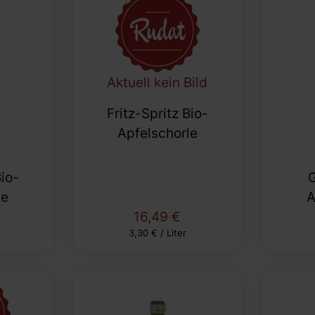
Aktuell kein Bild
Fritz-Spritz Bio-
Apfelschorle
Bio-
G
le
A
16,49 €
3,30 € / Liter