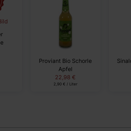
Bild
er
le
Proviant Bio Schorle
Sinal
Apfel
22,98 €
2,90 € / Liter