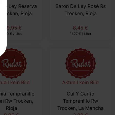
 De Ley Reserva
Baron De Ley Rosé Rs
Trocken, Rioja
Trocken, Rioja
139,95 €
8,45 €
27,99 € / Liter
11,27 € / Liter
uell kein Bild
Aktuell kein Bild
nia Tempranillo
Cal Y Canto
en Rw Trocken,
Tempranillo Rw
Rioja
Trocken, La Mancha