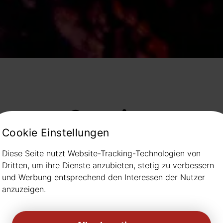
Spanien
Cookie Einstellungen
Diese Seite nutzt Website-Tracking-Technologien von
Dritten, um ihre Dienste anzubieten, stetig zu verbessern
und Werbung entsprechend den Interessen der Nutzer
anzuzeigen.
Bild
Aktuell kein Bild
Akt