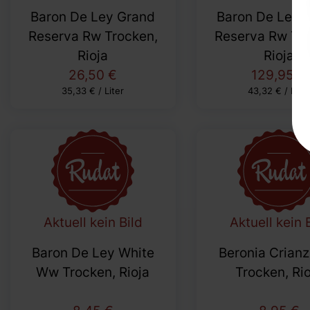
Baron De Ley Grand
Baron De Ley 
Reserva Rw Trocken,
Reserva Rw Tro
Rioja
Rioja
26,50 €
129,95 €
35,33 € / Liter
43,32 € / Lite
Aktuell kein Bild
Aktuell kein 
Baron De Ley White
Beronia Crian
Ww Trocken, Rioja
Trocken, Ri