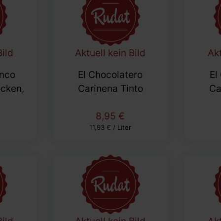
Bild
Aktuell kein Bild
Akt
anco
El Chocolatero
El
cken,
Carinena Tinto
Ca
8,95 €
r
11,93 € / Liter