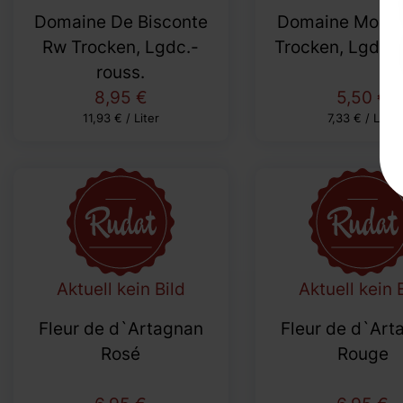
Domaine De Bisconte
Domaine Montp
Rw Trocken, Lgdc.-
Trocken, Lgdc.-
rouss.
8,95 €
5,50 €
11,93 € / Liter
7,33 € / Liter
Aktuell kein Bild
Aktuell kein 
Fleur de d`Artagnan
Fleur de d`Art
Rosé
Rouge