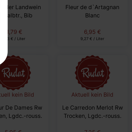
felder Landwein
Fleur de d`Artagnan
 Halbtr., Bib
Blanc
11,79 €
6,95 €
3,93 € / Liter
9,27 € / Liter
uell kein Bild
Aktuell kein Bild
ur De Dames Rw
Le Carredon Merlot Rw
en, Lgdc.-rouss.
Trocken, Lgdc.-rouss.