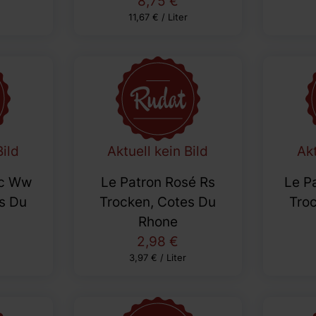
8,75 €
11,67 € / Liter
Bild
Aktuell kein Bild
Akt
nc Ww
Le Patron Rosé Rs
Le P
s Du
Trocken, Cotes Du
Tro
Rhone
2,98 €
3,97 € / Liter