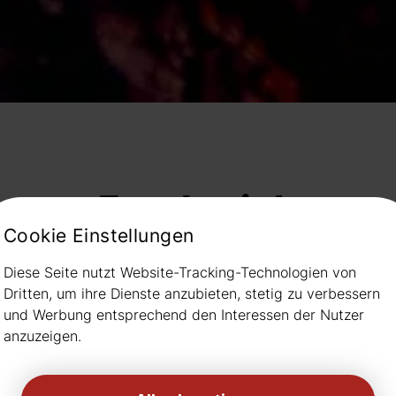
Frankreich
Cookie Einstellungen
Diese Seite nutzt Website-Tracking-Technologien von
Dritten, um ihre Dienste anzubieten, stetig zu verbessern
und Werbung entsprechend den Interessen der Nutzer
anzuzeigen.
Bild
Aktuell kein Bild
Akt